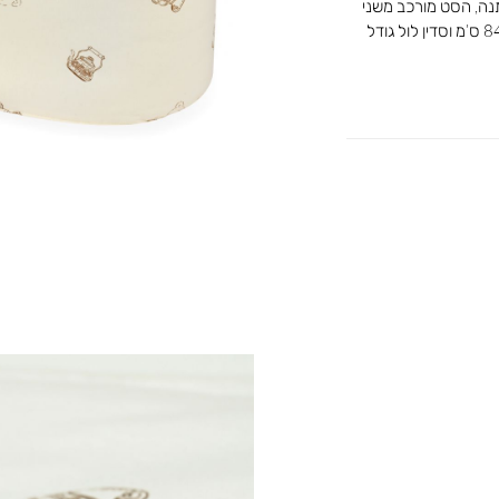
ללול עשוי מבד רך ונעים 100% כותנה, הסט מורכב משני
חלקים : מגן ראש עם חלוקה של 84-96-84-96 ס’מ וסדין לול גודל