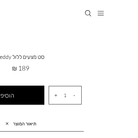
סט מצעים ללול Teddy
מחיר
189 ₪
מוצר
הוסיפי
תיאור המוצר