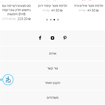
חליפת פוטר איילים ורוד
חליפת פוטר קיפוד ירוק
סט מצעים לעריסה עם
נחשוש חלק עם רקמה
מחיר
מחיר
מחיר
מחיר
99 ₪
49.50 ₪
99 ₪
49.50 ₪
EMB חיפושית
מוצר
רגיל
מוצר
רגיל
מחיר
מחיר
279.00 ₪
223.20 ₪
מוצר
רגיל
facebook
instagram
pinterest
אודות
צור קשר
תקנון האתר
משלוחים