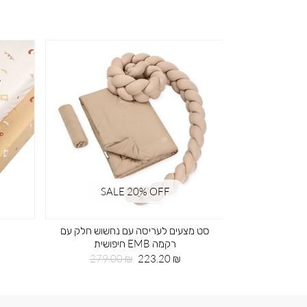
SALE 20ֵ% OFF
SA
ד ירוק
סט מצעים לעריסה עם נחשוש חלק עם
רקמה EMB חיפושית
חיר
99
גיל
מחיר
מחיר
279.00 ₪
223.20 ₪
מוצר
רגיל