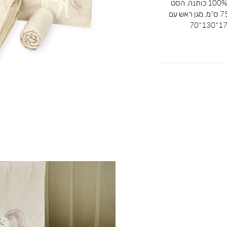
סט מצעים למיטת תינוק עשוי מבד רך ונעים 100% כותנה, הסט
מורכב משלושה חלקים: שמיכה בגודל 75/115 ס”מ, מגן ראש עם