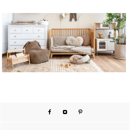
רגיל
מוצר
רגיל
מוצר
|
תמונת
רוחב
-
keep
it
simple
(79)
facebook
instagram
pinterest