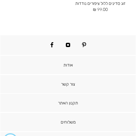
זוג סדינים ללול ציפורים נודדות
מחיר
99.00 ₪
מוצר
facebook
instagram
pinterest
אודות
צור קשר
תקנון האתר
משלוחים