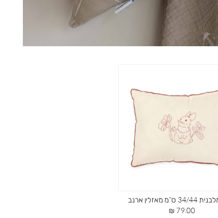
3 ס”מ מאזלין ארנב
מחיר
79.00 ₪