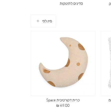
סדינים לתינוקות
ק
מגני ראש לעריסה ומיטת תינוק
כרית דקורטיבית Space
מחיר
69.00 ₪
מוצר