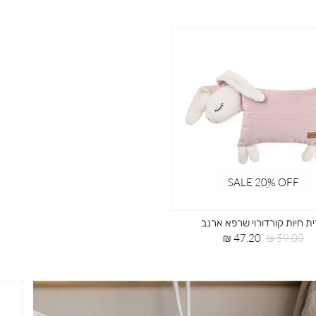
SALE 20ֵ% OFF
ת חיות קורדורוי שרפא ארנב
מחיר
מחיר
47.20 ₪
59.00 ₪
רגיל
מוצר