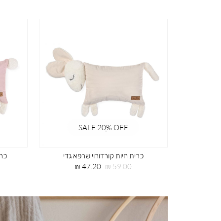
SALE 20ֵ% OFF
כרית חיות קורדורוי שרפא גדי
כרי
מחיר
מחיר
47.20 ₪
59.00 ₪
רגיל
מוצר
|
תמונת
רוחב-