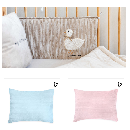
|
תמונת
רוחב
-
כלי
מיטה
(60)