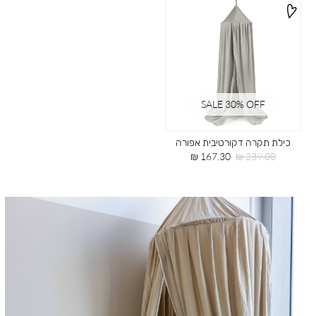
SALE 30% OFF
כילת תקרה דקורטיבית אפורה
מחיר
מחיר
167.30 ₪
239.00 ₪
רגיל
מוצר
|
תמונת
רוחב
-
כילה
לתינוק
(69)